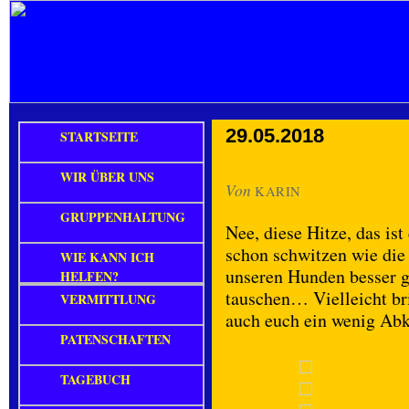
29.05.2018
STARTSEITE
WIR ÜBER UNS
Von
KARIN
GRUPPENHALTUNG
Nee, diese Hitze, das i
schon schwitzen wie die
WIE KANN ICH
unseren Hunden besser
HELFEN?
tauschen… Vielleicht br
VERMITTLUNG
auch euch ein wenig Ab
PATENSCHAFTEN
TAGEBUCH