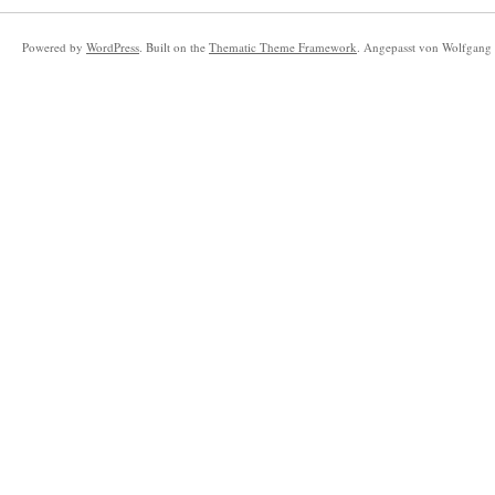
Powered by
WordPress
. Built on the
Thematic Theme Framework
. Angepasst von Wolfgang 