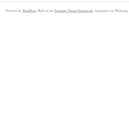
Powered by
WordPress
. Built on the
Thematic Theme Framework
. Angepasst von Wolfgang 