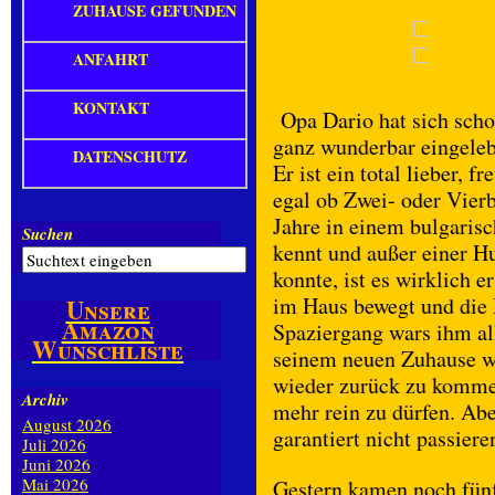
ZUHAUSE GEFUNDEN
ANFAHRT
KONTAKT
Opa Dario hat sich sch
ganz wunderbar eingeleb
DATENSCHUTZ
Er ist ein total lieber, 
egal ob Zwei- oder Vier
Jahre in einem bulgarisc
Suchen
kennt und außer einer H
konnte, ist es wirklich e
im Haus bewegt und die 
Unsere
Amazon
Spaziergang wars ihm all
Wunschliste
seinem neuen Zuhause we
wieder zurück zu kommen
Archiv
mehr rein zu dürfen. Abe
August 2026
garantiert nicht passiere
Juli 2026
Juni 2026
Mai 2026
Gestern kamen noch fün