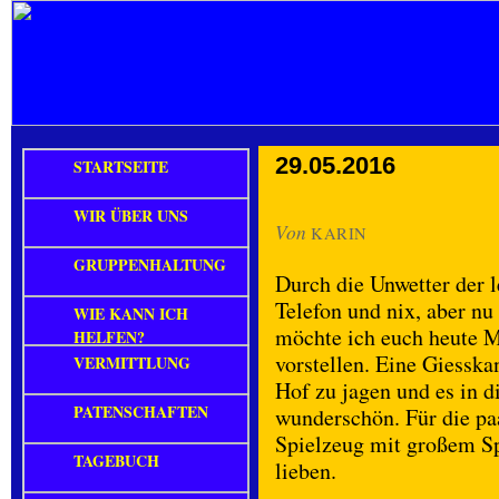
29.05.2016
STARTSEITE
WIR ÜBER UNS
Von
KARIN
GRUPPENHALTUNG
Durch die Unwetter der l
Telefon und nix, aber n
WIE KANN ICH
möchte ich euch heute M
HELFEN?
vorstellen. Eine Giesska
VERMITTLUNG
Hof zu jagen und es in d
PATENSCHAFTEN
wunderschön. Für die pa
Spielzeug mit großem Sp
TAGEBUCH
lieben.