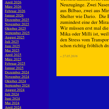
April 2026
Neuzugänge. Zwei Nase
März 2026
aus Bilbao, zwei aus Mi
Februar 2026
Januar 2026
Shelter wie Dario. Die 
Dezember 2025
zumindest eine der Mir
November 2025
Wir müssen erst mal die
Oktober 2025
September 2025
Mika oder Milli ist, wei
August 2025
den Stress vom Transpor
Juli 2025
schon richtig fröhlich 
Juni 2025
Mai 2025
April 2025
«
27.05.2016
März 2025
Februar 2025
Januar 2025
Dezember 2024
November 2024
Oktober 2024
September 2024
August 2024
Juli 2024
Juni 2024
Mai 2024
April 2024