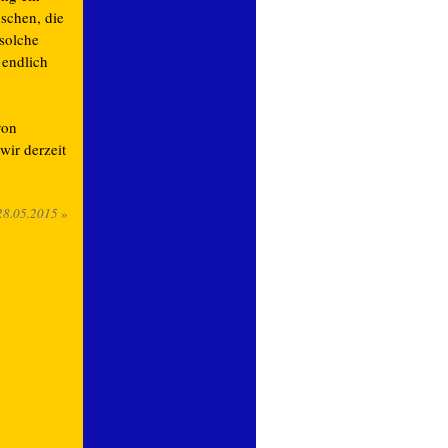
schen, die
 solche
 endlich
von
ir derzeit
28.05.2015
»