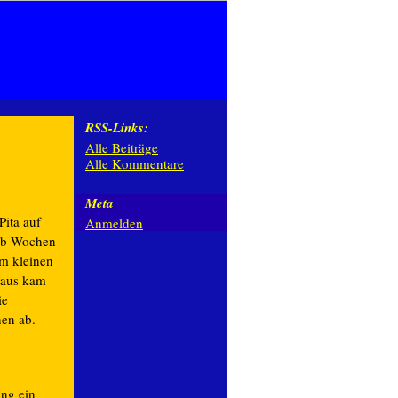
RSS-Links:
Alle Beiträge
Alle Kommentare
Meta
Pita auf
Anmelden
alb Wochen
em kleinen
 raus kam
ie
hnen ab.
ung ein