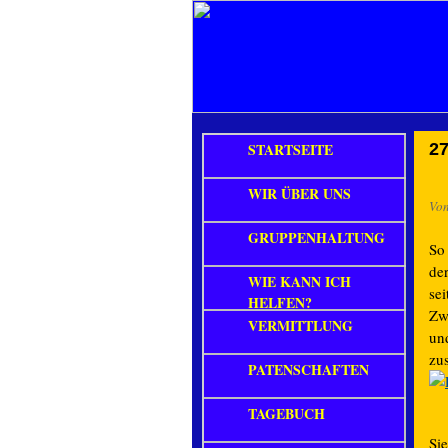
STARTSEITE
27
WIR ÜBER UNS
Vo
GRUPPENHALTUNG
So 
de
WIE KANN ICH
sei
HELFEN?
Zwi
VERMITTLUNG
un
zus
PATENSCHAFTEN
TAGEBUCH
Si