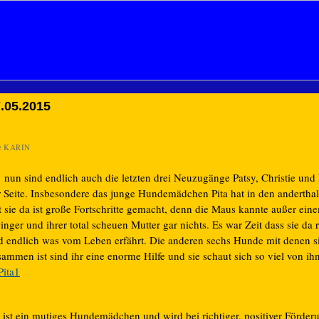
.05.2015
n
KARIN
nun sind endlich auch die letzten drei Neuzugänge Patsy, Christie und 
r Seite. Insbesondere das junge Hundemädchen Pita hat in den anderth
t sie da ist große Fortschritte gemacht, denn die Maus kannte außer ein
nger und ihrer total scheuen Mutter gar nichts. Es war Zeit dass sie da
d endlich was vom Leben erfährt. Die anderen sechs Hunde mit denen s
ammen ist sind ihr eine enorme Hilfe und sie schaut sich so viel von i
e ist ein mutiges Hundemädchen und wird bei richtiger, positiver Förder