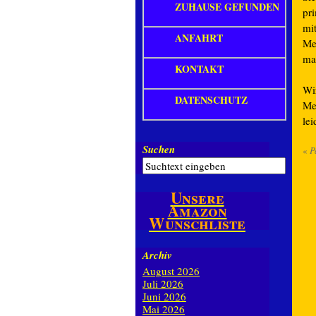
ZUHAUSE GEFUNDEN
pr
mi
ANFAHRT
Me
ma
KONTAKT
Wi
DATENSCHUTZ
Me
le
Suchen
«
P
Unsere
Amazon
Wunschliste
Archiv
August 2026
Juli 2026
Juni 2026
Mai 2026