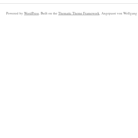
Powered by
WordPress
. Built on the
Thematic Theme Framework
. Angepasst von Wolfgang 