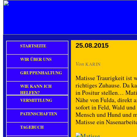
25.08.2015
STARTSEITE
WIR ÜBER UNS
Von
KARIN
GRUPPENHALTUNG
Matisse Traurigkeit ist 
richtiges Zuhause. Da k
WIE KANN ICH
in Positur stellen… Mati
HELFEN?
Nähe von Fulda, direkt 
VERMITTLUNG
sofort in Feld, Wald und
PATENSCHAFTEN
Mensch und Hund und mi
Matisse ein Nasenarbeite
TAGEBUCH