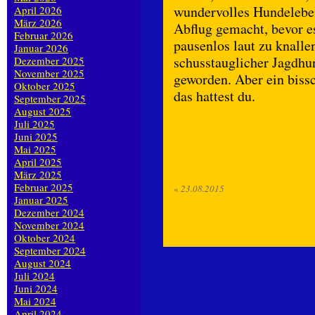
wundervolles Hundeleben
April 2026
März 2026
Abflug gemacht, bevor e
Februar 2026
pausenlos laut zu knalle
Januar 2026
schusstauglicher Jagdhu
Dezember 2025
November 2025
geworden. Aber ein biss
Oktober 2025
das hattest du.
September 2025
August 2025
Juli 2025
Juni 2025
Mai 2025
April 2025
März 2025
Februar 2025
«
23.08.2015
Januar 2025
Dezember 2024
November 2024
Oktober 2024
September 2024
August 2024
Juli 2024
Juni 2024
Mai 2024
April 2024