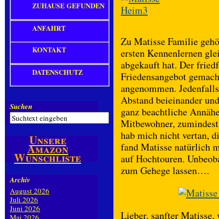
ZUHAUSE GEFUNDEN
ANFAHRT
Zu Matisse Familie gehö
KONTAKT
ersten Kennenlernen gle
abgekauft hat. Der friedf
DATENSCHUTZ
Friedensangebot gemach
angenommen. Jedenfalls 
Abstand beieinander und
Suchen
ganz beachtliche Annähe
Mitbewohner, zumindest
hab mich nicht vertan, 
Unsere
fand Matisse natürlich 
Amazon
Wunschliste
auf Hochtouren. Unbeoba
zum Gehege lassen….
Archiv
August 2026
Juli 2026
Juni 2026
Lieber, sanfter Matisse,
Mai 2026