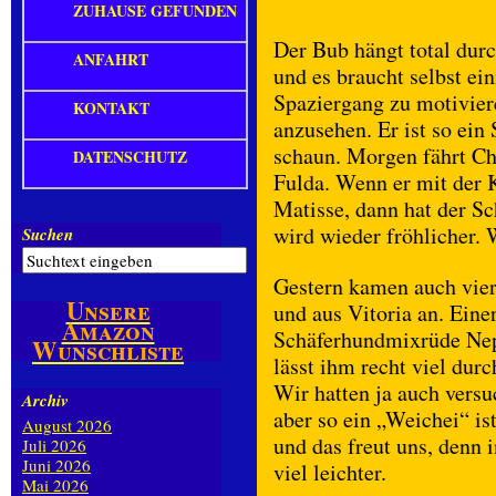
ZUHAUSE GEFUNDEN
Der Bub hängt total durc
ANFAHRT
und es braucht selbst e
Spaziergang zu motivier
KONTAKT
anzusehen. Er ist so ein
schaun. Morgen fährt Ch
DATENSCHUTZ
Fulda. Wenn er mit der 
Matisse, dann hat der Sc
wird wieder fröhlicher.
Suchen
Gestern kamen auch vie
Unsere
und aus Vitoria an. Eine
Amazon
Schäferhundmixrüde Nep
Wunschliste
lässt ihm recht viel dur
Wir hatten ja auch versu
Archiv
aber so ein „Weichei“ is
August 2026
und das freut uns, denn 
Juli 2026
Juni 2026
viel leichter.
Mai 2026