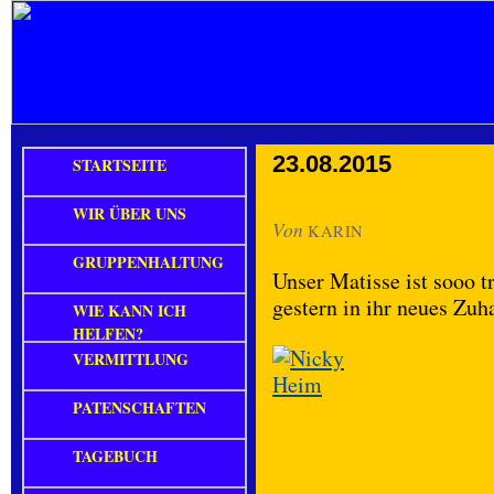
23.08.2015
STARTSEITE
WIR ÜBER UNS
Von
KARIN
GRUPPENHALTUNG
Unser Matisse ist sooo t
gestern in ihr neues Zuh
WIE KANN ICH
HELFEN?
VERMITTLUNG
PATENSCHAFTEN
TAGEBUCH