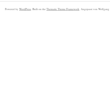
Powered by
WordPress
. Built on the
Thematic Theme Framework
. Angepasst von Wolfgang 