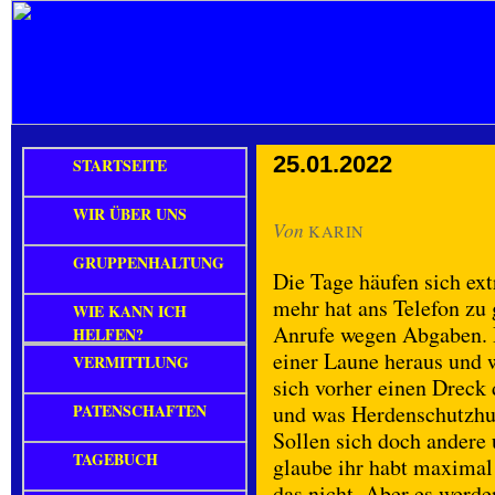
25.01.2022
STARTSEITE
WIR ÜBER UNS
Von
KARIN
GRUPPENHALTUNG
Die Tage häufen sich ex
mehr hat ans Telefon zu 
WIE KANN ICH
Anrufe wegen Abgaben. D
HELFEN?
einer Laune heraus und 
VERMITTLUNG
sich vorher einen Dreck 
PATENSCHAFTEN
und was Herdenschutzhu
Sollen sich doch andere
TAGEBUCH
glaube ihr habt maximal 
das nicht. Aber es werd