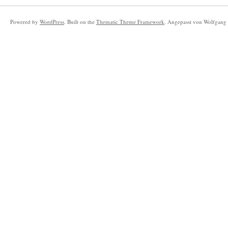
Powered by
WordPress
. Built on the
Thematic Theme Framework
. Angepasst von Wolfgang 