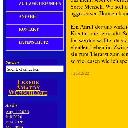
ZUHAUSE GEFUNDEN
Sorte Mensch. Wo soll d
aggressiven Hunden kann
ANFAHRT
Ein Anruf der uns wirkl
KONTAKT
Kreatur, die seine alte 
los werden wollte, da si
DATENSCHUTZ
elenden Leben im Zwinge
sie zum Tierarzt zum ein
so viel essen wie ich s
Suchen
«
24.0.2022
Unsere
Amazon
Wunschliste
Archiv
August 2026
Juli 2026
Juni 2026
Mai 2026