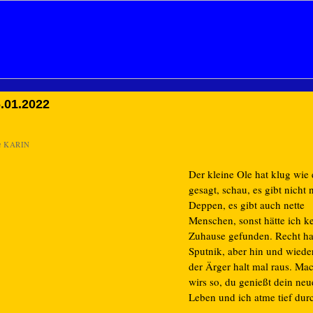
.01.2022
n
KARIN
Der kleine Ole hat klug wie e
gesagt, schau, es gibt nicht 
Deppen, es gibt auch nette
Menschen, sonst hätte ich k
Zuhause gefunden. Recht ha
Sputnik, aber hin und wiede
der Ärger halt mal raus. Ma
wirs so, du genießt dein neu
Leben und ich atme tief dur