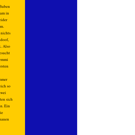
 Buben
sam in
eider
em.
 nichts
 doof,
x. Also
esucht
Remmi
rsten
immer
eich so
zwei
ten sich
en. Ein
ie
chauen