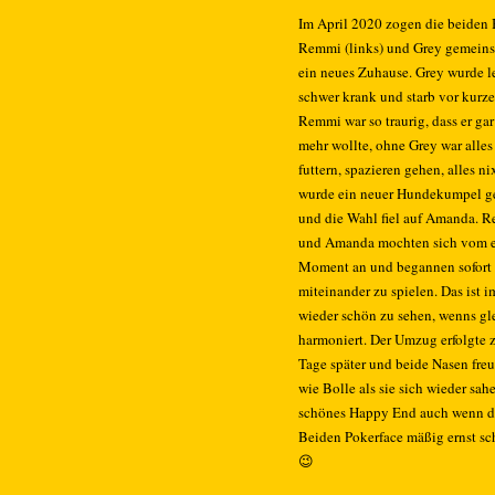
Im April 2020 zogen die beiden
Remmi (links) und Grey gemein
ein neues Zuhause. Grey wurde l
schwer krank und starb vor kurz
Remmi war so traurig, dass er gar
mehr wollte, ohne Grey war alles
futtern, spazieren gehen, alles ni
wurde ein neuer Hundekumpel g
und die Wahl fiel auf Amanda. 
und Amanda mochten sich vom e
Moment an und begannen sofort
miteinander zu spielen. Das ist 
wieder schön zu sehen, wenns gl
harmoniert. Der Umzug erfolgte 
Tage später und beide Nasen freu
wie Bolle als sie sich wieder sah
schönes Happy End auch wenn d
Beiden Pokerface mäßig ernst s
😉