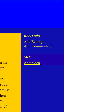
RSS-Links:
Alle Beiträge
Alle Kommentare
Meta
r ist
Anmelden
nur
ein
st du
r muss
chen
es
ch 😉