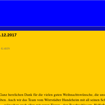
.12.2017
n
KARIN
Ganz herzlichen Dank für die vielen guten Weihnachtswünsche, die uns 
aben. Auch wir das Team vom Wörrstädter Hundeheim mit all seinen Sc
wünschen euch allen mit euren Tieren , den Tagebuchlesern, HelferI