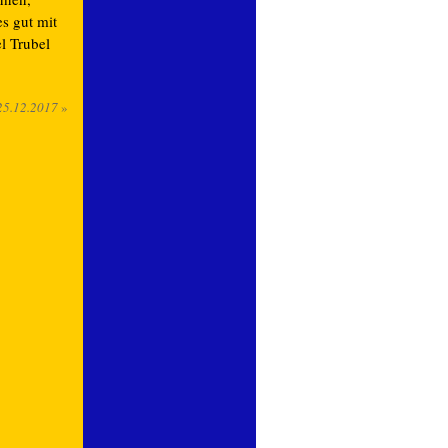
s gut mit
l Trubel
25.12.2017
»