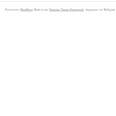
Powered by
WordPress
. Built on the
Thematic Theme Framework
. Angepasst von Wolfgang 