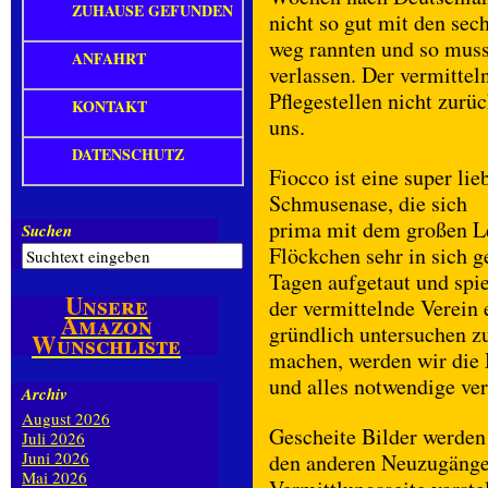
ZUHAUSE GEFUNDEN
nicht so gut mit den sec
weg rannten und so muss
ANFAHRT
verlassen. Der vermittel
Pflegestellen nicht zur
KONTAKT
uns.
DATENSCHUTZ
Fiocco ist eine super lie
Schmusenase, die sich
prima mit dem großen Le
Suchen
Flöckchen sehr in sich ge
Tagen aufgetaut und spie
Unsere
der vermittelnde Verein e
Amazon
gründlich untersuchen zu
Wunschliste
machen, werden wir die 
und alles notwendige ver
Archiv
August 2026
Gescheite Bilder werden
Juli 2026
Juni 2026
den anderen Neuzugängen
Mai 2026