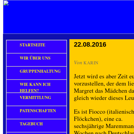
22.08.2016
STARTSEITE
WIR ÜBER UNS
Von
KARIN
GRUPPENHALTUNG
Jetzt wird es aber Zeit
vorzustellen, der dem li
WIE KANN ICH
Margret das Mädchen da
HELFEN?
gleich wieder dieses Leu
VERMITTLUNG
PATENSCHAFTEN
Es ist Fiocco (italienisc
Flöckchen), eine ca.
TAGEBUCH
sechsjährige Maremmano
Wochen nach Deutschland