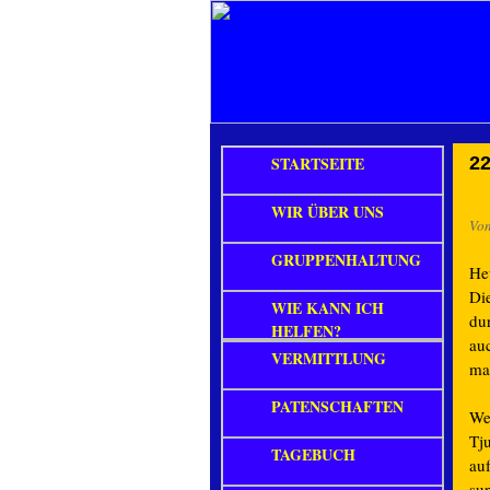
STARTSEITE
22
WIR ÜBER UNS
Vo
GRUPPENHALTUNG
He
Di
WIE KANN ICH
du
HELFEN?
au
VERMITTLUNG
ma
PATENSCHAFTEN
We
Tju
TAGEBUCH
au
sup