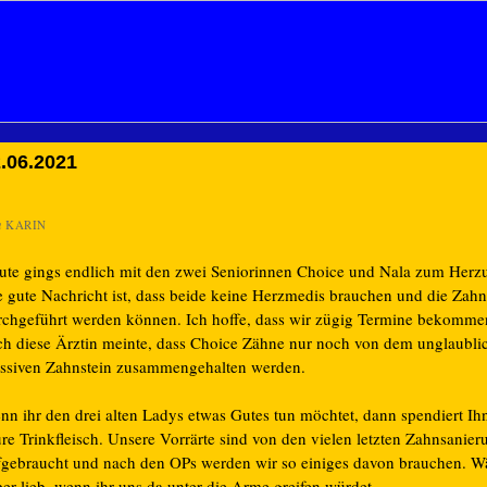
.06.2021
n
KARIN
ute gings endlich mit den zwei Seniorinnen Choice und Nala zum Herzul
e gute Nachricht ist, dass beide keine Herzmedis brauchen und die Zah
rchgeführt werden können. Ich hoffe, dass wir zügig Termine bekomme
ch diese Ärztin meinte, dass Choice Zähne nur noch von dem unglaubli
ssiven Zahnstein zusammengehalten werden.
nn ihr den drei alten Ladys etwas Gutes tun möchtet, dann spendiert Ihn
re Trinkfleisch. Unsere Vorrärte sind von den vielen letzten Zahnsanie
fgebraucht und nach den OPs werden wir so einiges davon brauchen. Wä
er lieb, wenn ihr uns da unter die Arme greifen würdet.