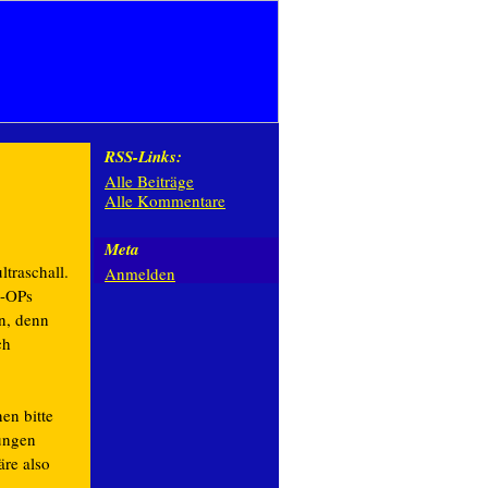
RSS-Links:
Alle Beiträge
Alle Kommentare
Meta
traschall.
Anmelden
n-OPs
n, denn
ch
en bitte
rungen
re also