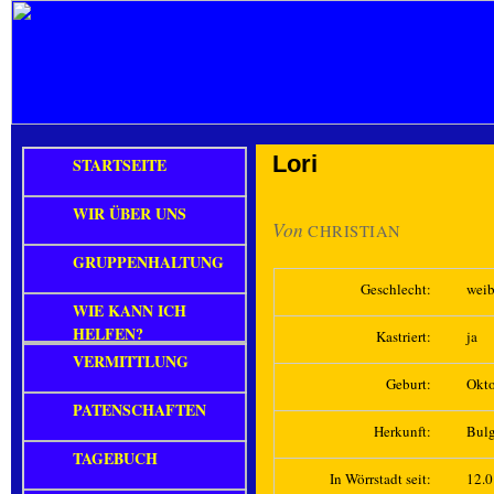
Lori
STARTSEITE
WIR ÜBER UNS
Von
CHRISTIAN
GRUPPENHALTUNG
Geschlecht:
weib
WIE KANN ICH
HELFEN?
Kastriert:
ja
VERMITTLUNG
Geburt:
Okt
PATENSCHAFTEN
Herkunft:
Bulg
TAGEBUCH
In Wörrstadt seit:
12.