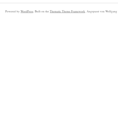
Powered by
WordPress
. Built on the
Thematic Theme Framework
. Angepasst von Wolfgang 