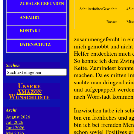
ZUHAUSE GEFUNDEN
Schulterhöhe/Gewicht:
45 c
ANFAHRT
Rasse:
Mis
KONTAKT
zusammengefercht in ei
DATENSCHUTZ
mich gemobbt und nicht 
Helfer entdeckten mich 
So konnte ich dem Zwin
Suchen
Kette. Zumindest konnte 
machen. Da es mitten im
suchte man dringend ein
Unsere
und aufgepäppelt werden 
Amazon
Wunschliste
nach Wörrstadt kommen 
Inzwischen habe ich sch
Archiv
bin ein fröhliches und 
August 2026
Juli 2026
bin ich bei fremden Mens
Juni 2026
schon soviel Positives e
Mai 2026