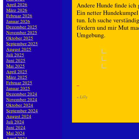
Andere Hunde finde ich gu
April 2026
März 2026
Ein netter Hundekumpel
Februar 2026
tun. Ich suche verständ
Januar 2026
fördern und mir Mut mac
Dezember 2025
November 2025
Umgebung.
Oktober 2025
September 2025
August 2025
Juli 2025
Juni 2025
Mai 2025
April 2025
März 2025
Februar 2025
Januar 2025
Dezember 2024
«
Lilly
November 2024
Oktober 2024
September 2024
August 2024
Juli 2024
Juni 2024
Mai 2024
April 2024