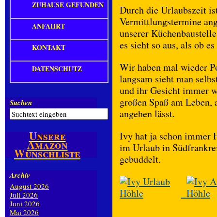
ZUHAUSE GEFUNDEN
Durch die Urlaubszeit is
Vermittlungstermine ange
ANFAHRT
unserer Küchenbaustelle
es sieht so aus, als ob es
KONTAKT
Wir haben mal wieder 
DATENSCHUTZ
langsam sieht man selbst
und ihr Gesicht immer w
großen Spaß am Leben, a
Suchen
angehen lässt.
Unsere
Ivy hat ja schon immer H
Amazon
im Urlaub in Südfrankre
Wunschliste
gebuddelt.
Archiv
August 2026
Juli 2026
Juni 2026
Mai 2026