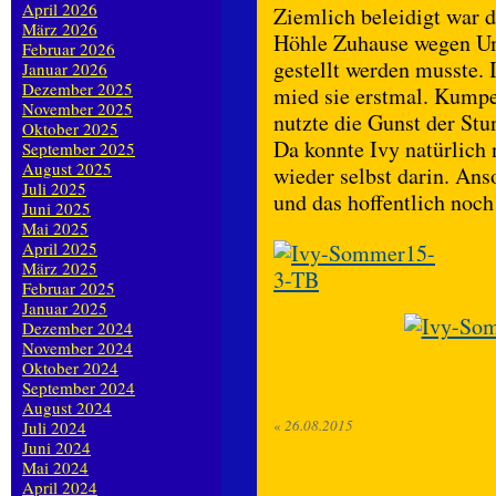
April 2026
Ziemlich beleidigt war d
März 2026
Höhle Zuhause wegen Um
Februar 2026
gestellt werden musste. 
Januar 2026
Dezember 2025
mied sie erstmal. Kumpel
November 2025
nutzte die Gunst der Stu
Oktober 2025
Da konnte Ivy natürlich 
September 2025
August 2025
wieder selbst darin. Ans
Juli 2025
und das hoffentlich noch
Juni 2025
Mai 2025
April 2025
März 2025
Februar 2025
Januar 2025
Dezember 2024
November 2024
Oktober 2024
September 2024
August 2024
«
26.08.2015
Juli 2024
Juni 2024
Mai 2024
April 2024