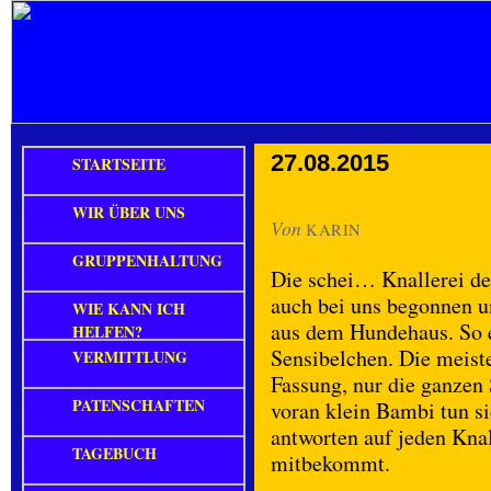
27.08.2015
STARTSEITE
WIR ÜBER UNS
Von
KARIN
GRUPPENHALTUNG
Die schei… Knallerei de
auch bei uns begonnen u
WIE KANN ICH
aus dem Hundehaus. So 
HELFEN?
Sensibelchen. Die meist
VERMITTLUNG
Fassung, nur die ganzen
PATENSCHAFTEN
voran klein Bambi tun s
antworten auf jeden Knal
TAGEBUCH
mitbekommt.