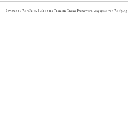
Powered by
WordPress
. Built on the
Thematic Theme Framework
. Angepasst von Wolfgang 