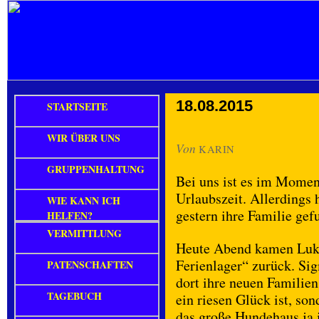
18.08.2015
STARTSEITE
WIR ÜBER UNS
Von
KARIN
GRUPPENHALTUNG
Bei uns ist es im Moment
Urlaubszeit. Allerdings 
WIE KANN ICH
gestern ihre Familie ge
HELFEN?
VERMITTLUNG
Heute Abend kamen Luk
Ferienlager“ zurück. Sig
PATENSCHAFTEN
dort ihre neuen Familien
TAGEBUCH
ein riesen Glück ist, s
das große Hundehaus ja