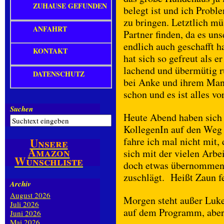
ZUHAUSE GEFUNDEN
belegt ist und ich Probl
zu bringen. Letztlich m
ANFAHRT
Partner finden, da es un
endlich auch geschafft h
KONTAKT
hat sich so gefreut als e
lachend und übermütig r
DATENSCHUTZ
bei Anke und ihrem Mann
schon und es ist alles vor
Suchen
Heute Abend haben sich 
KollegenIn auf den Weg
fahre ich mal nicht mit, 
Unsere
Amazon
sich mit der vielen Arbe
Wunschliste
doch etwas übernommen 
zuschlägt. Heißt Zaun f
Archiv
August 2026
Morgen steht außer Luk
Juli 2026
auf dem Programm, abe
Juni 2026
Mai 2026