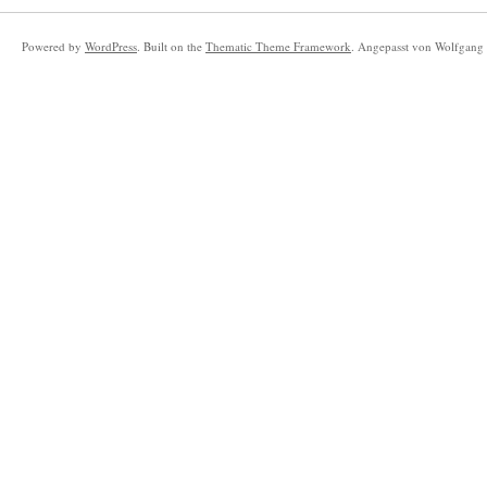
Powered by
WordPress
. Built on the
Thematic Theme Framework
. Angepasst von Wolfgang 