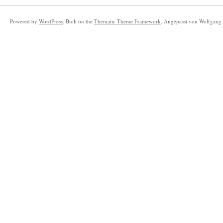
Powered by
WordPress
. Built on the
Thematic Theme Framework
. Angepasst von Wolfgang 