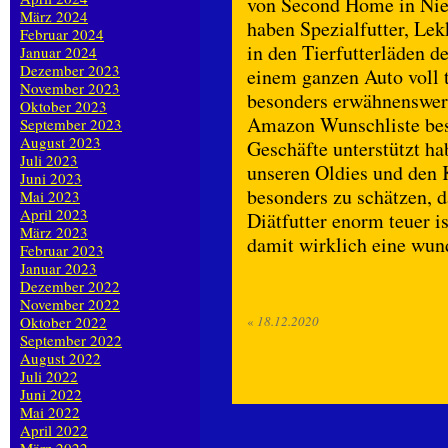
von Second Home in Nie
März 2024
haben Spezialfutter, Le
Februar 2024
in den Tierfutterläden 
Januar 2024
Dezember 2023
einem ganzen Auto voll t
November 2023
besonders erwähnenswert
Oktober 2023
Amazon Wunschliste best
September 2023
August 2023
Geschäfte unterstützt h
Juli 2023
unseren Oldies und den 
Juni 2023
besonders zu schätzen, d
Mai 2023
April 2023
Diätfutter enorm teuer i
März 2023
damit wirklich eine wun
Februar 2023
Januar 2023
Dezember 2022
November 2022
Oktober 2022
«
18.12.2020
September 2022
August 2022
Juli 2022
Juni 2022
Mai 2022
April 2022