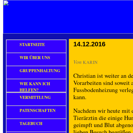
14.12.2016
STARTSEITE
WIR ÜBER UNS
Von
KARIN
GRUPPENHALTUNG
Christian ist weiter an 
Vorarbeiten sind soweit
WIE KANN ICH
Fussbodenheizung verleg
HELFEN?
kann.
VERMITTLUNG
Nachdem wir heute mit 
PATENSCHAFTEN
Tierärztin die einige Hu
TAGEBUCH
geimpft und Blut abgeno
lieben Besuch begrüßen,