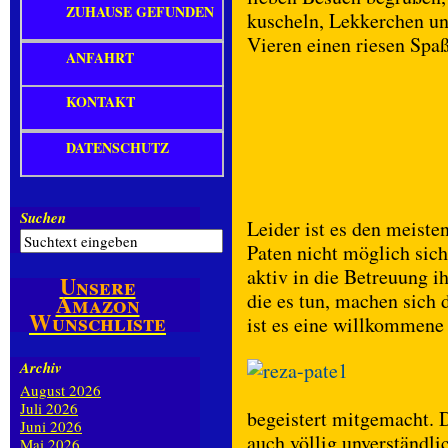
ZUHAUSE GEFUNDEN
kuscheln, Lekkerchen un
Vieren einen riesen Spa
ANFAHRT
KONTAKT
DATENSCHUTZ
Suchen
Leider ist es den meiste
Paten nicht möglich sich
aktiv in die Betreuung i
Unsere
die es tun, machen sich 
Amazon
Wunschliste
ist es eine willkommen
Archiv
August 2026
Juli 2026
begeistert mitgemacht. D
Juni 2026
auch völlig unverständli
Mai 2026