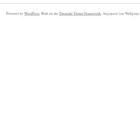
Powered by
WordPress
. Built on the
Thematic Theme Framework
. Angepasst von Wolfgang 