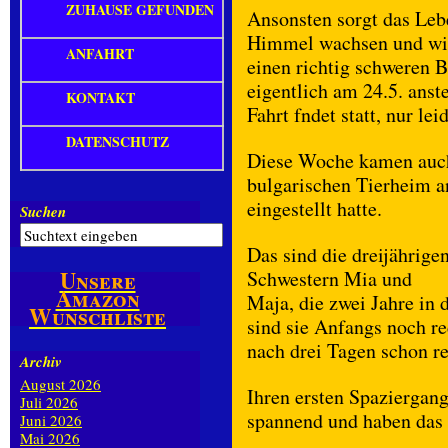
ZUHAUSE GEFUNDEN
Ansonsten sorgt das Leb
Himmel wachsen und wir
ANFAHRT
einen richtig schweren 
eigentlich am 24.5. anst
KONTAKT
Fahrt fndet statt, nur le
DATENSCHUTZ
Diese Woche kamen auch
bulgarischen Tierheim a
eingestellt hatte.
Suchen
Das sind die dreijährige
Unsere
Schwestern Mia und
Amazon
Maja, die zwei Jahre in
Wunschliste
sind sie Anfangs noch re
nach drei Tagen schon re
Archiv
August 2026
Ihren ersten Spaziergan
Juli 2026
spannend und haben das 
Juni 2026
Mai 2026