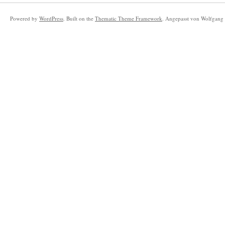
Powered by
WordPress
. Built on the
Thematic Theme Framework
. Angepasst von Wolfgang 