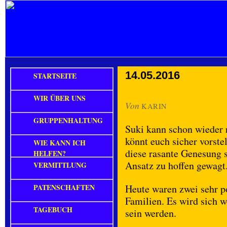
14.05.2016
STARTSEITE
WIR ÜBER UNS
Von
KARIN
GRUPPENHALTUNG
Suki kann schon wieder r
könnt euch sicher vorste
WIE KANN ICH
diese rasante Genesung 
HELFEN?
Ansatz zu hoffen gewag
VERMITTLUNG
PATENSCHAFTEN
Heute waren zwei sehr po
Familien. Es wird sich 
TAGEBUCH
sein werden.