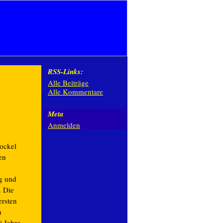
RSS-Links:
Alle Beiträge
Alle Kommentare
Meta
Anmelden
ockel
en
ng und
. Die
ersten
n
 Jahre.