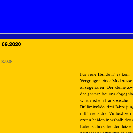
.09.2020
n
KARIN
Für viele Hunde ist es kein
Vergnügen einer Moderasse
anzugehören. Der kleine Zw
der gestern bei uns abgegeb
wurde ist ein französischer
Bullimixrüde, drei Jahre ju
mit bereits drei Vorbesitzern
ersten beiden innerhalb des 
Lebensjahres, bei den letzte
Menschen verbrachte er zwei