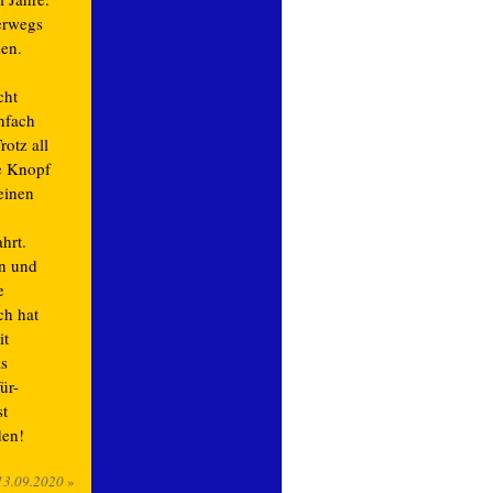
erwegs
en.
cht
infach
rotz all
e Knopf
 einen
hrt.
en und
e
ch hat
it
s
ür-
st
den!
13.09.2020
»