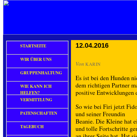
12.04.2016
STARTSEITE
WIR ÜBER UNS
Von
KARIN
GRUPPENHALTUNG
Es ist bei den Hunden ni
dem richtigen Partner ma
WIE KANN ICH
positive Entwicklungen d
HELFEN?
VERMITTLUNG
So wie bei Firi jetzt Fid
PATENSCHAFTEN
und seiner Freundin
Beanie. Die Kleine hat e
TAGEBUCH
und tolle Fortschritte g
an ihrer Seite hat. Hat s