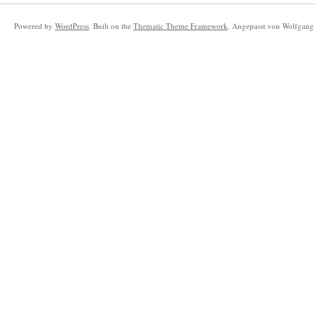
Powered by
WordPress
. Built on the
Thematic Theme Framework
. Angepasst von Wolfgang 