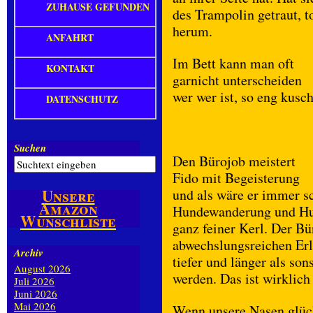
ZUHAUSE GEFUNDEN
des Trampolin getraut, t
herum.
ANFAHRT
Im Bett kann man oft
KONTAKT
garnicht unterscheiden
wer wer ist, so eng kusch
DATENSCHUTZ
Suchen
Den Bürojob meistert
Fido mit Begeisterung
Unsere
und als wäre er immer s
Amazon
Hundewanderung und Hund
Wunschliste
ganz feiner Kerl. Der Bü
abwechslungsreichen Erl
Archiv
tiefer und länger als sons
August 2026
werden. Das ist wirklich
Juli 2026
Juni 2026
Mai 2026
Wenn unsere Nasen glückl