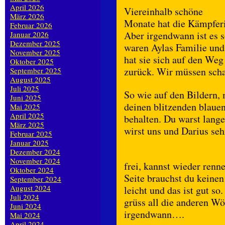
April 2026
Viereinhalb schöne
März 2026
Monate hat die Kämpferi
Februar 2026
Aber irgendwann ist es 
Januar 2026
Dezember 2025
waren Aylas Familie und 
November 2025
hat sie sich auf den Weg
Oktober 2025
zurück. Wir müssen scha
September 2025
August 2025
Juli 2025
So wie auf den Bildern,
Juni 2025
deinen blitzenden blaue
Mai 2025
April 2025
behalten. Du warst lange
März 2025
wirst uns und Darius seh
Februar 2025
Januar 2025
Dezember 2024
November 2024
frei, kannst wieder renn
Oktober 2024
Seite brauchst du keinen
September 2024
August 2024
leicht und das ist gut 
Juli 2024
grüss all die anderen Wö
Juni 2024
irgendwann….
Mai 2024
April 2024