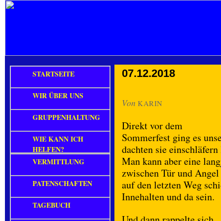
07.12.2018
STARTSEITE
WIR ÜBER UNS
Von
KARIN
GRUPPENHALTUNG
Direkt vor dem
Sommerfest ging es unse
WIE KANN ICH
dachten sie einschläfern
HELFEN?
Man kann aber eine langj
VERMITTLUNG
zwischen Tür und Angel 
PATENSCHAFTEN
auf den letzten Weg sch
Innehalten und da sein.
TAGEBUCH
Und dann rappelte sich