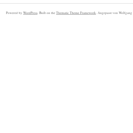
Powered by
WordPress
. Built on the
Thematic Theme Framework
. Angepasst von Wolfgang 