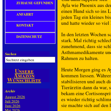
ZUHAUSE GEFUNDEN
Ayla wie Phoenix aus de
einen Hund sich so ins 
ANFAHRT
jeden Tag ein kleines b
und hatte wieder so vie
KONTAKT
In den letzten Wochen s
DATENSCHUTZ
stark. Mal richtig schle
zunehmend, dass sie sch
Asthmamedikamente und 
Suchen
Rahmen zu halten.
Heute Morgen ging es Ayl
Unsere
Amazon
kommen liessen. Während
Wunschliste
stabilisieren und auch d
Tierärztin dann da war,
Archiv
bekam eine Cortisonspri
August 2026
es wieder richtig schli
Juli 2026
sie machte sich auf den 
Juni 2026
Mai 2026