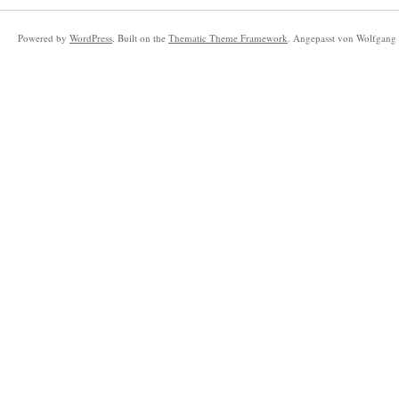
Powered by
WordPress
. Built on the
Thematic Theme Framework
. Angepasst von Wolfgang 