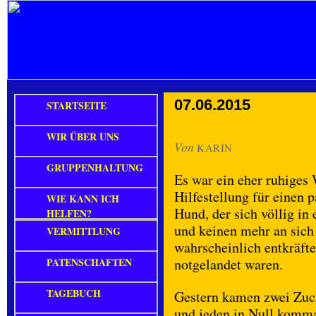
07.06.2015
STARTSEITE
WIR ÜBER UNS
Von
KARIN
GRUPPENHALTUNG
Es war ein eher ruhige
Hilfestellung für einen 
WIE KANN ICH
Hund, der sich völlig in 
HELFEN?
und keinen mehr an sich 
VERMITTLUNG
wahrscheinlich entkräfte
PATENSCHAFTEN
notgelandet waren.
TAGEBUCH
Gestern kamen zwei Zuck
und jeden in Null komma