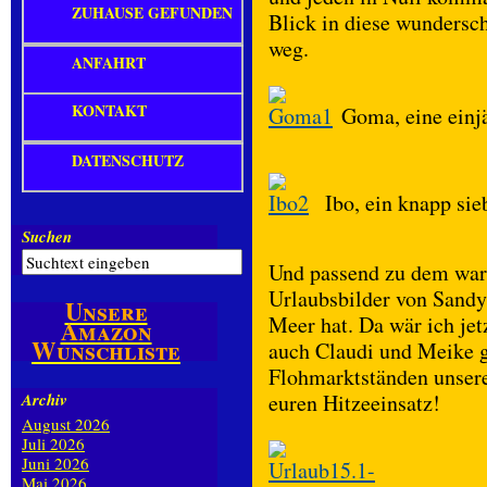
ZUHAUSE GEFUNDEN
Blick in diese wundersc
weg.
ANFAHRT
KONTAKT
Goma, eine einj
DATENSCHUTZ
Ibo, ein knapp sie
Suchen
Und passend zu dem war
Urlaubsbilder von Sandy,
Unsere
Meer hat. Da wär ich je
Amazon
Wunschliste
auch Claudi und Meike g
Flohmarktständen unsere
Archiv
euren Hitzeeinsatz!
August 2026
Juli 2026
Juni 2026
Mai 2026