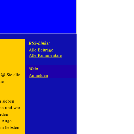
RSS-Links:
Alle Beiträge
Alle Kommentare
Meta
😉 Sie alle
Anmelden
che
n sieben
pen und war
erden
m Auge
am liebsten