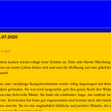
.07.2020
n
KARIN
stern kamen wieder einige neue Schätze an. Eine sehr illustre Mischung 
ben ein hartes Leben hinter sich und nun die Hoffnung auf eine glückli
kunft:
ma, eine vierjährige Kangalmixhündin wurde völlig abgemagert mit ihre
lpen gefunden. Sie war total ausgezehrt, gab ihre ganze Kraft den Wel
en eine liebevolle Mutter. Sie hatte ein schlimmes Auge, das entfernt w
sste. Inzwischen hat Isma gut zugenommen und kommt auch mit eine
ma zurecht. Sie ist eine unglaublich fröhliche und positive Hündin, die 
n ganzen Tag spielen würde.