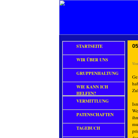
STARTSEITE
05
WIR ÜBER UNS
Vo
GRUPPENHALTUNG
Ge
ha
WIE KANN ICH
Zu
HELFEN?
VERMITTLUNG
Is
We
PATENSCHAFTEN
ihn
mu
TAGEBUCH
pri
de