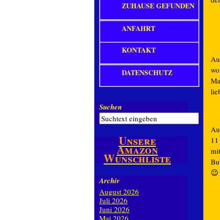
ZUHAUSE GEFUNDEN
ANFAHRT
KONTAKT
Au
wor
DATENSCHUTZ
Man
lie
Suchen
Auc
Unsere
11
Amazon
mi
Wunschliste
Bu
😉
Archiv
August 2026
Juli 2026
Juni 2026
Mai 2026