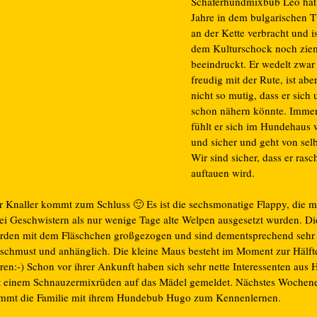
Schäferhundmixbub Leo hat 
Jahre in dem bulgarischen T
an der Kette verbracht und i
dem Kulturschock noch zie
beeindruckt. Er wedelt zwar
freudig mit der Rute, ist abe
nicht so mutig, dass er sich 
schon nähern könnte. Imme
fühlt er sich im Hundehaus 
und sicher und geht von selb
Wir sind sicher, dass er rasc
auftauen wird.
r Knaller kommt zum Schluss 🙂 Es ist die sechsmonatige Flappy, die mi
ei Geschwistern als nur wenige Tage alte Welpen ausgesetzt wurden. D
rden mit dem Fläschchen großgezogen und sind dementsprechend sehr
rschmust und anhänglich. Die kleine Maus besteht im Moment zur Hälft
ren:-) Schon vor ihrer Ankunft haben sich sehr nette Interessenten aus
t einem Schnauzermixrüden auf das Mädel gemeldet. Nächstes Wochen
mmt die Familie mit ihrem Hundebub Hugo zum Kennenlernen.