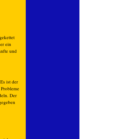
gekettet
er ein
anfte und
Es ist der
e Probleme
deln. Der
 gegeben