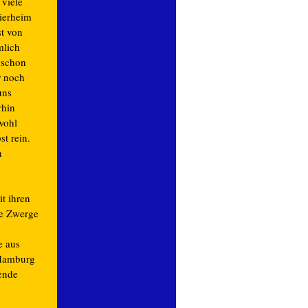
viele
ierheim
st von
mlich
 schon
r noch
uns
rhin
wohl
st rein.
h
t ihren
ie Zwerge
e aus
 Hamburg
ende