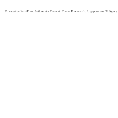
Powered by
WordPress
. Built on the
Thematic Theme Framework
. Angepasst von Wolfgang 