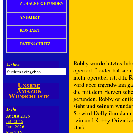
ZUHAUSE GEFUNDEN
ANFAHRT
KONTAKT
DATENSCHUTZ
Robby wurde letztes Jah
Suchen
operiert. Leider hat sich
mehr operabel ist, d.h. 
Unsere
wird aber irgendwann ga
Amazon
die mit dem Herzen seh
Wunschliste
gefunden. Robby orientie
sieht und seinem wunder
Archiv
So wird Dolly ihm dann 
August 2026
sein und Robby Orientie
Juli 2026
stark…
Juni 2026
Mai 2026