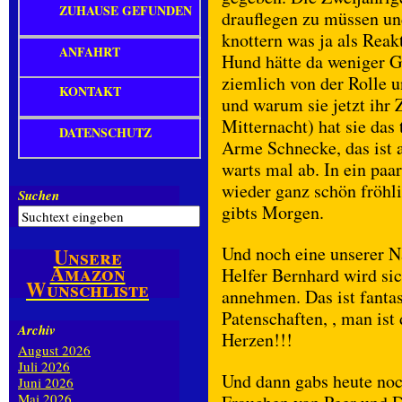
ZUHAUSE GEFUNDEN
drauflegen zu müssen und
knottern was ja als Reak
ANFAHRT
Hund hätte da weniger Ge
ziemlich von der Rolle un
KONTAKT
und warum sie jetzt ihr 
Mitternacht) hat sie d
DATENSCHUTZ
Arme Schnecke, das ist a
warts mal ab. In ein paa
wieder ganz schön fröhl
Suchen
gibts Morgen.
Und noch eine unserer N
Unsere
Amazon
Helfer Bernhard wird si
Wunschliste
annehmen. Das ist fanta
Patenschaften, , man ist
Archiv
Herzen!!!
August 2026
Juli 2026
Und dann gabs heute noc
Juni 2026
Mai 2026