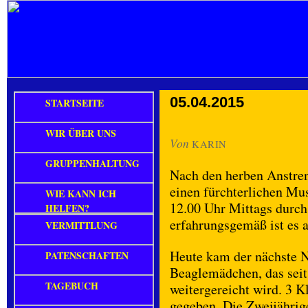
05.04.2015
STARTSEITE
WIR ÜBER UNS
Von
KARIN
GRUPPENHALTUNG
Nach den herben Anstren
einen fürchterlichen Mu
WIE KANN ICH
12.00 Uhr Mittags durch
HELFEN?
erfahrungsgemäß ist es
VERMITTLUNG
Heute kam der nächste N
PATENSCHAFTEN
Beaglemädchen, das seit
TAGEBUCH
weitergereicht wird. 3 K
gegeben. Die Zweijährig