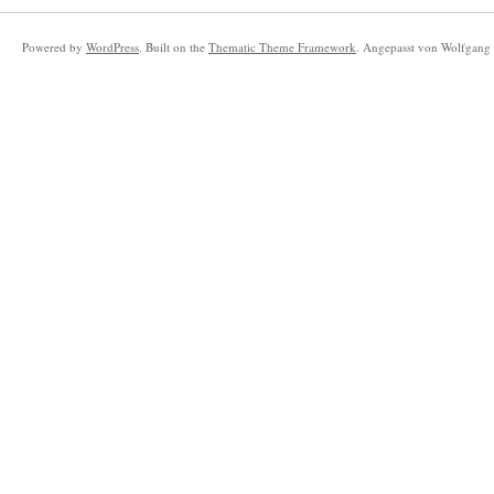
Powered by
WordPress
. Built on the
Thematic Theme Framework
. Angepasst von Wolfgang 