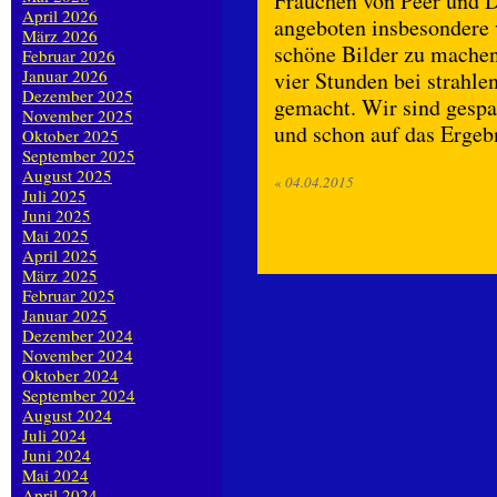
Frauchen von Peer und Du
April 2026
angeboten insbesondere 
März 2026
schöne Bilder zu machen
Februar 2026
Januar 2026
vier Stunden bei strahl
Dezember 2025
gemacht. Wir sind gespa
November 2025
und schon auf das Ergeb
Oktober 2025
September 2025
August 2025
«
04.04.2015
Juli 2025
Juni 2025
Mai 2025
April 2025
März 2025
Februar 2025
Januar 2025
Dezember 2024
November 2024
Oktober 2024
September 2024
August 2024
Juli 2024
Juni 2024
Mai 2024
April 2024