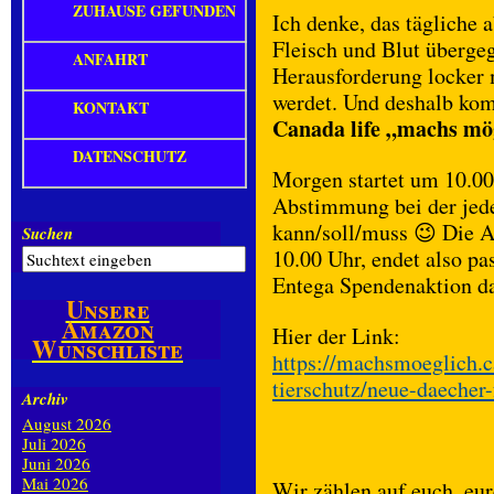
ZUHAUSE GEFUNDEN
Ich denke, das tägliche 
Fleisch und Blut übergeg
ANFAHRT
Herausforderung locker
werdet. Und deshalb kom
KONTAKT
Canada life „machs mö
DATENSCHUTZ
Morgen startet um 10.00
Abstimmung bei der jed
kann/soll/muss 😉 Die 
Suchen
10.00 Uhr, endet also p
Entega Spendenaktion da
Unsere
Amazon
Hier der Link:
Wunschliste
https://machsmoeglich.c
tierschutz/neue-daecher
Archiv
August 2026
Juli 2026
Juni 2026
Mai 2026
Wir zählen auf euch, eu