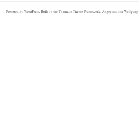
Powered by
WordPress
. Built on the
Thematic Theme Framework
. Angepasst von Wolfgang 