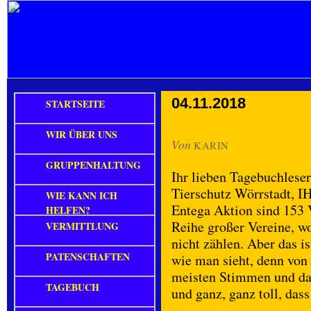
04.11.2018
STARTSEITE
WIR ÜBER UNS
Von
KARIN
GRUPPENHALTUNG
Ihr lieben Tagebuchleser
Tierschutz Wörrstadt,
WIE KANN ICH
Entega Aktion sind 153 V
HELFEN?
Reihe großer Vereine, wo
VERMITTLUNG
nicht zählen. Aber das is
PATENSCHAFTEN
wie man sieht, denn von 
meisten Stimmen und das
TAGEBUCH
und ganz, ganz toll, dass