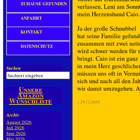
ZUHAUSE GEFUNDEN
verlassen, Leni am Son
mein Herzenshund Caio.
ANFAHRT
Ja der große Schnubbel
KONTAKT
hat seine Familie gefun
zusammen mit zwei nett
DATENSCHUTZ
wird schwer werden für m
bringt. Caio ist ein gan
in mein Herz geschlichen.
Suchen
müssen uns oft in Vernun
sich und nach all den J
wir damit umzugehen. A
Unsere
Amazon
Wunschliste
«
29.11.2018
Archiv
August 2026
Juli 2026
Juni 2026
Mai 2026