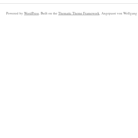
Powered by
WordPress
. Built on the
Thematic Theme Framework
. Angepasst von Wolfgang 