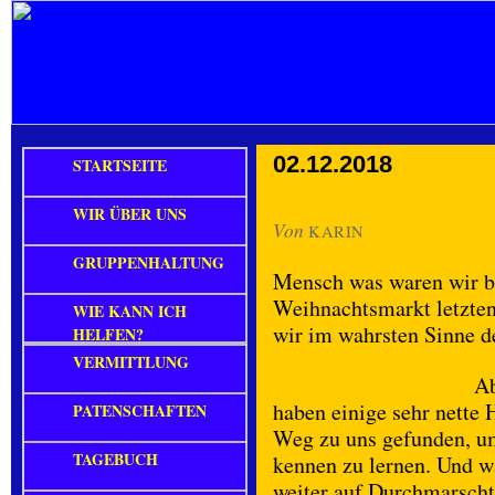
02.12.2018
STARTSEITE
WIR ÜBER UNS
Von
KARIN
GRUPPENHALTUNG
Mensch was waren wir be
Weihnachtsmarkt letzten
WIE KANN ICH
wir im wahrsten Sinne d
HELFEN?
VERMITTLUNG
Ab
haben einige sehr nett
PATENSCHAFTEN
Weg zu uns gefunden, um
TAGEBUCH
kennen zu lernen. Und wa
weiter auf Durchmarsch