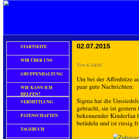
02.07.2015
STARTSEITE
WIR ÜBER UNS
Von
KARIN
GRUPPENHALTUNG
Um bei der Affenhitze a
paar gute Nachrichten:
WIE KANN ICH
HELFEN?
Sigma hat die Umsiedelu
VERMITTLUNG
gebracht, sie ist gester
bekennender Kinderfan ha
PATENSCHAFTEN
betüdeln und ist riesig 
TAGEBUCH