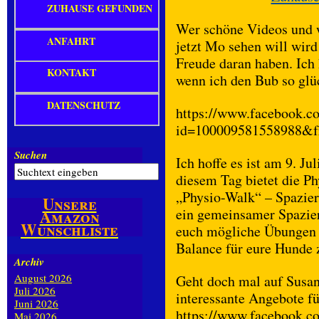
ZUHAUSE GEFUNDEN
Wer schöne Videos und 
ANFAHRT
jetzt Mo sehen will wird
Freude daran haben. Ich 
KONTAKT
wenn ich den Bub so glü
DATENSCHUTZ
https://www.facebook.co
id=100009581558988&f
Suchen
Ich hoffe es ist am 9. J
diesem Tag bietet die P
„Physio-Walk“ – Spazier
Unsere
ein gemeinsamer Spazier
Amazon
Wunschliste
euch mögliche Übungen 
Balance für eure Hunde 
Archiv
August 2026
Geht doch mal auf Susan
Juli 2026
interessante Angebote fü
Juni 2026
https://www.facebook.c
Mai 2026