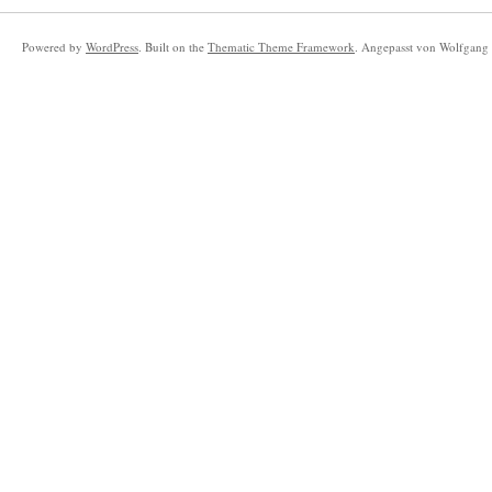
Powered by
WordPress
. Built on the
Thematic Theme Framework
. Angepasst von Wolfgang 