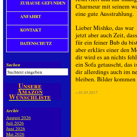
ZUHAUSE GEFUNDEN
Charmeur mit seinem war
eine gute Ausstrahlung.
ANFAHRT
Lieber Mishko, das war
KONTAKT
jetzt aber auch Zeit, da
für ein feiner Bub du bi
DATENSCHUTZ
aber erklärs einer den M
dir wird es an nichts fe
ein Sofa getauscht, das 
Suchen
dir allerdings auch im 
bleiben. Bilder kommen n
Unsere
Amazon
«
01.05.2017
Wunschliste
Archiv
August 2026
Juli 2026
Juni 2026
Mai 2026