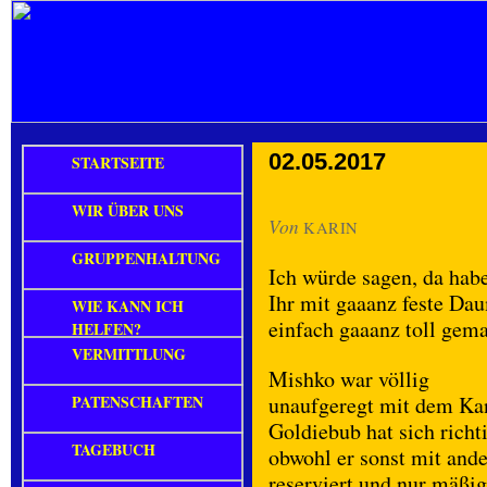
02.05.2017
STARTSEITE
WIR ÜBER UNS
Von
KARIN
GRUPPENHALTUNG
Ich würde sagen, da habe
Ihr mit gaaanz feste Da
WIE KANN ICH
einfach gaaanz toll gema
HELFEN?
VERMITTLUNG
Mishko war völlig
PATENSCHAFTEN
unaufgeregt mit dem Ka
Goldiebub hat sich richt
TAGEBUCH
obwohl er sonst mit and
reserviert und nur mäßig