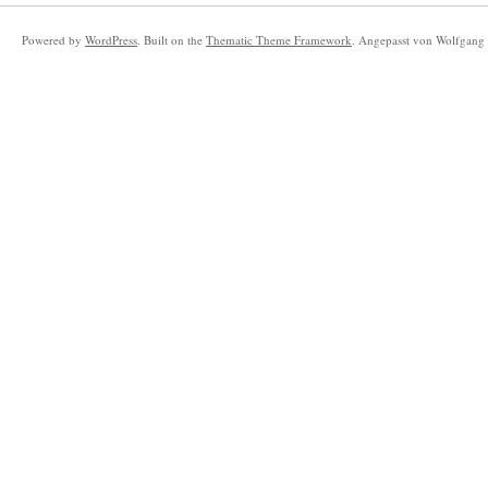
Powered by
WordPress
. Built on the
Thematic Theme Framework
. Angepasst von Wolfgang 