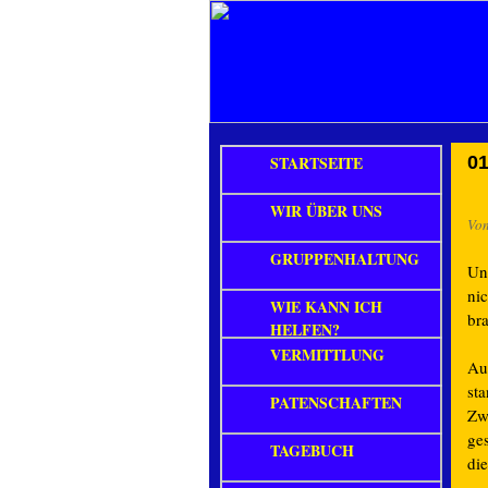
STARTSEITE
01
WIR ÜBER UNS
Vo
GRUPPENHALTUNG
Un
ni
WIE KANN ICH
br
HELFEN?
VERMITTLUNG
Au
st
PATENSCHAFTEN
Zw
ges
TAGEBUCH
di