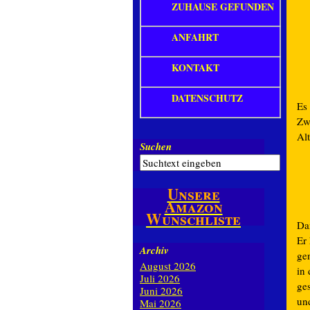
ZUHAUSE GEFUNDEN
ANFAHRT
KONTAKT
DATENSCHUTZ
Es 
Zw
Al
Suchen
Unsere
Amazon
Wunschliste
Da
Er 
Archiv
ge
August 2026
in 
Juli 2026
ge
Juni 2026
un
Mai 2026