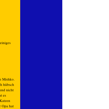
einiges
en Mishko.
ich hübsch
und nicht
at es
 Katzen
r Opa hat