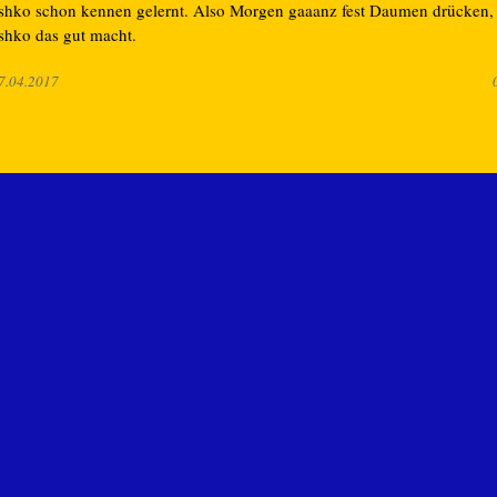
shko schon kennen gelernt. Also Morgen gaaanz fest Daumen drücken,
shko das gut macht.
7.04.2017