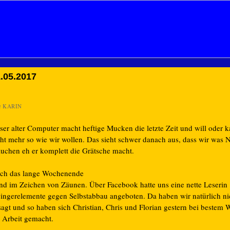
.05.2017
n
KARIN
ser alter Computer macht heftige Mucken die letzte Zeit und will oder k
cht mehr so wie wir wollen. Das sieht schwer danach aus, dass wir was 
auchen eh er komplett die Grätsche macht.
ch das lange Wochenende
and im Zeichen von Zäunen. Über Facebook hatte uns eine nette Leserin
ingerelemente gegen Selbstabbau angeboten. Da haben wir natürlich ni
agt und so haben sich Christian, Chris und Florian gestern bei bestem W
e Arbeit gemacht.