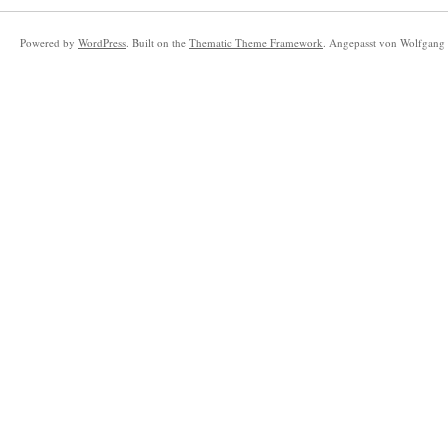
Powered by
WordPress
. Built on the
Thematic Theme Framework
. Angepasst von Wolfgang 