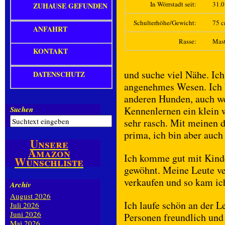
In Wörrstadt seit:
31.
ZUHAUSE GEFUNDEN
Schulterhöhe/Gewicht:
75 c
ANFAHRT
Rasse:
Mast
KONTAKT
und suche viel Nähe. Ich
DATENSCHUTZ
angenehmes Wesen. Ich bi
anderen Hunden, auch w
Suchen
Kennenlernen ein klein w
sehr rasch. Mit meinen d
prima, ich bin aber auch
Unsere
Amazon
Ich komme gut mit Kind
Wunschliste
gewöhnt. Meine Leute ve
verkaufen und so kam ic
Archiv
August 2026
Ich laufe schön an der 
Juli 2026
Juni 2026
Personen freundlich und 
Mai 2026