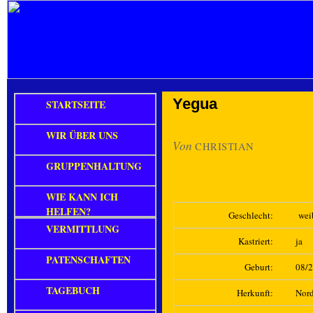
Yegua
STARTSEITE
WIR ÜBER UNS
Von
CHRISTIAN
GRUPPENHALTUNG
WIE KANN ICH
HELFEN?
Geschlecht:
weib
VERMITTLUNG
Kastriert:
ja
PATENSCHAFTEN
Geburt:
08/
TAGEBUCH
Herkunft:
Nor