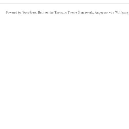
Powered by
WordPress
. Built on the
Thematic Theme Framework
. Angepasst von Wolfgang 