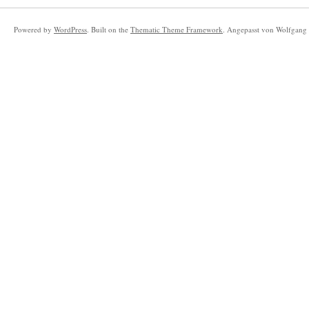
Powered by
WordPress
. Built on the
Thematic Theme Framework
. Angepasst von Wolfgang 