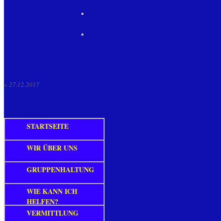
«
27.12.2017
STARTSEITE
WIR ÜBER UNS
GRUPPENHALTUNG
WIE KANN ICH
HELFEN?
VERMITTLUNG