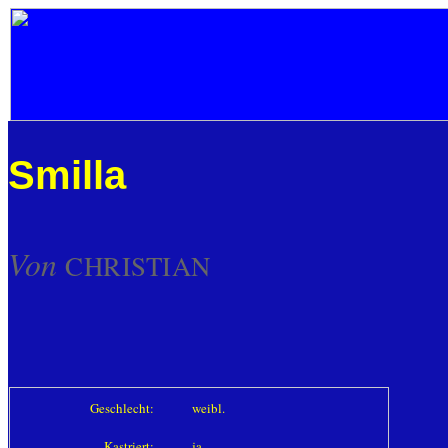
Smilla
Von
CHRISTIAN
Geschlecht:
weibl.
Kastriert:
ja