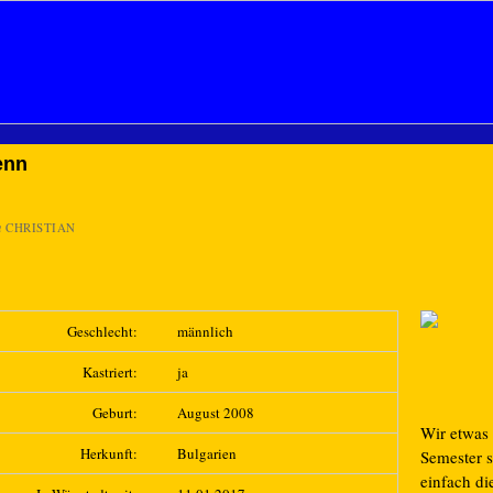
enn
n
CHRISTIAN
Geschlecht:
männlich
Kastriert:
ja
Geburt:
August 2008
Wir etwas 
Herkunft:
Bulgarien
Semester 
einfach di