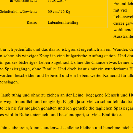
In Wörrstadt seit:
11.01.2017
Freundlich
mit viel
Schulterhöhe/Gewicht:
60 cm / 26 Kg
Lebenswei
Rasse:
Labradormischling
dieser gew
wohltuend
Ausstrahl
bin ich jedenfalls und das das so ist, grenzt eigentlich an ein Wunder, d
m schon als winziger Knopf in eine bulgarische Auffangstation. Und dor
in ganzes bisheriges Leben zugebracht, ohne die Chance etwas kennen
ne Spaziergänge, ohne Familie. Und doch ist aus mir ein wunderbarer 
worden, bescheiden und liebevoll und ein liebenswerter Kamerad für all
benslagen.
h laufe ruhig und ohne zu ziehen an der Leine, begegene Mensch und 
erwegs freundlich und neugierig. Es gibt ja so viel zu schnuffeln da dr
te ich nie für möglich gehalten und ich genieße die täglichen Spaziergä
les wird in Ruhe untersucht und beschnuppert, so viele Eindrücke.
h bin stubenrein, kann stundenweise alleine bleiben und benehme mich 