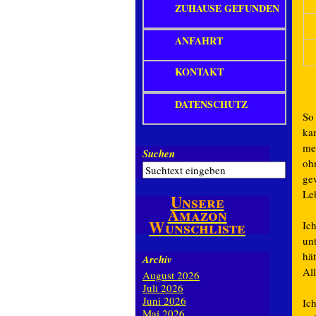
ZUHAUSE GEFUNDEN
ANFAHRT
KONTAKT
DATENSCHUTZ
So 
ka
me
Suchen
oh
ge
Le
Unsere
Amazon
Wunschliste
Ic
unt
hät
Archiv
Al
August 2026
Juli 2026
Juni 2026
Ic
Mai 2026