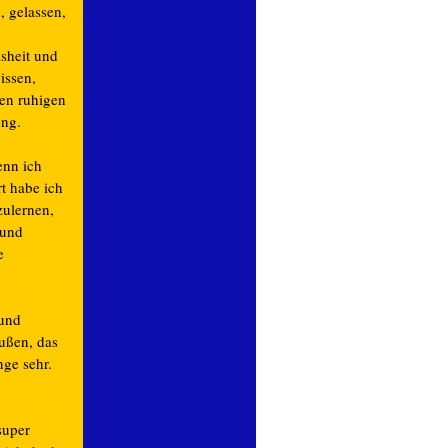
, gelassen,
sheit und
issen,
en ruhigen
ung.
enn ich
t habe ich
zulernen,
Hund
e
Hund
außen, das
nge sehr.
super