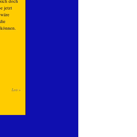
 sich doch
e jetzt
 wäre
die
n können.
Lea
»