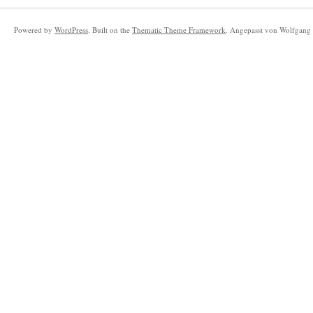
Powered by
WordPress
. Built on the
Thematic Theme Framework
. Angepasst von Wolfgang 