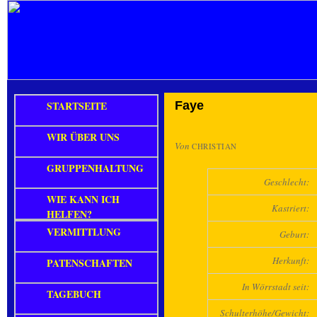
STARTSEITE
Faye
WIR ÜBER UNS
Von
CHRISTIAN
GRUPPENHALTUNG
Geschlecht:
WIE KANN ICH
Kastriert:
HELFEN?
VERMITTLUNG
Geburt:
Herkunft:
PATENSCHAFTEN
In Wörrstadt seit:
TAGEBUCH
Schulterhöhe/Gewicht: