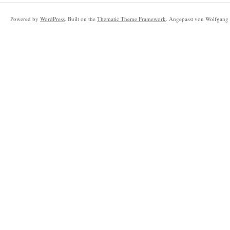
Powered by
WordPress
. Built on the
Thematic Theme Framework
. Angepasst von Wolfgang 