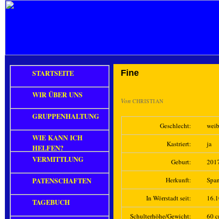
STARTSEITE
Fine
WIR ÜBER UNS
Von
CHRISTIAN
GRUPPENHALTUNG
Geschlecht:
weib
WIE KANN ICH
Kastriert:
ja
HELFEN?
VERMITTLUNG
Geburt:
201
PATENSCHAFTEN
Herkunft:
Spa
In Wörrstadt seit:
16.
TAGEBUCH
Schulterhöhe/Gewicht:
60 c