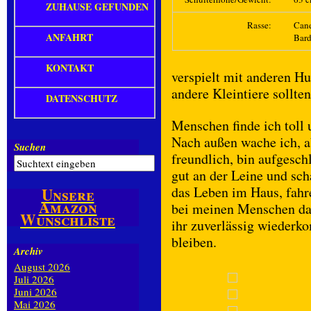
ZUHAUSE GEFUNDEN
Rasse:
Cane
ANFAHRT
Bard
KONTAKT
verspielt mit anderen H
andere Kleintiere sollte
DATENSCHUTZ
Menschen finde ich toll
Nach außen wache ich, ab
Suchen
freundlich, bin aufgesch
gut an der Leine und sc
das Leben im Haus, fahr
Unsere
Amazon
bei meinen Menschen dab
Wunschliste
ihr zuverlässig wiederk
bleiben.
Archiv
August 2026
Juli 2026
Juni 2026
Mai 2026