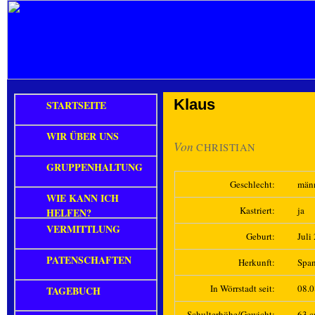
Klaus
STARTSEITE
WIR ÜBER UNS
Von
CHRISTIAN
GRUPPENHALTUNG
Geschlecht:
män
WIE KANN ICH
Kastriert:
ja
HELFEN?
VERMITTLUNG
Geburt:
Juli
PATENSCHAFTEN
Herkunft:
Spa
In Wörrstadt seit:
08.
TAGEBUCH
Schulterhöhe/Gewicht:
63 c