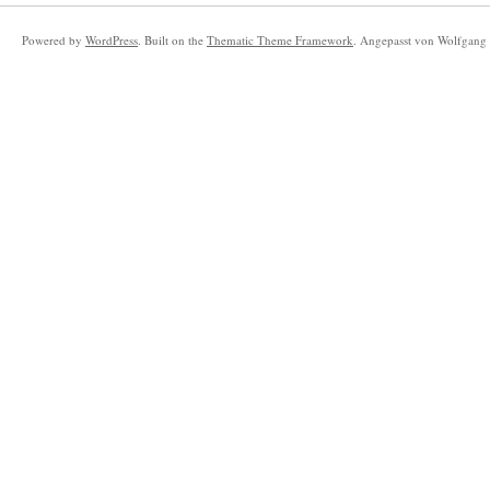
Powered by
WordPress
. Built on the
Thematic Theme Framework
. Angepasst von Wolfgang 