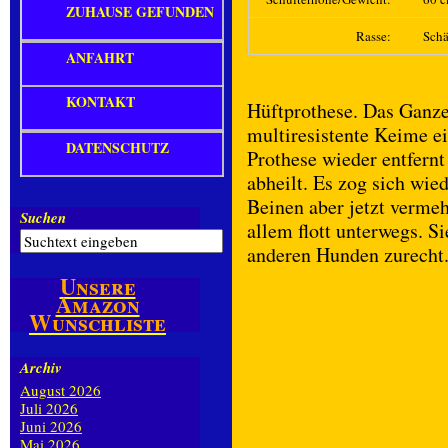
ZUHAUSE GEFUNDEN
Rasse:
Schä
ANFAHRT
KONTAKT
Hüftprothese. Das Ganze 
multiresistente Keime ei
DATENSCHUTZ
Prothese wieder entfernt
abheilt. Es zog sich wied
Beinen aber jetzt vermeh
Suchen
allem flott unterwegs. 
anderen Hunden zurecht. 
Unsere
Amazon
Wunschliste
Archiv
August 2026
Juli 2026
Juni 2026
Mai 2026