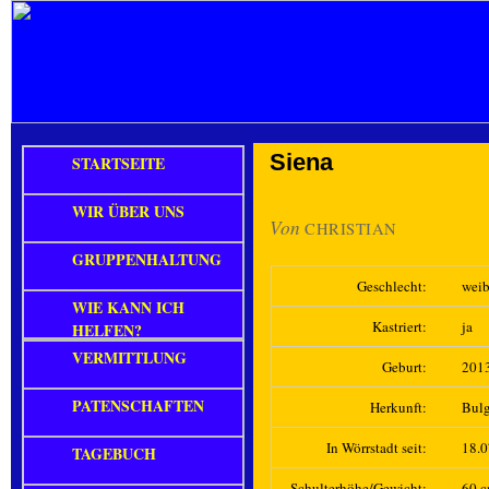
Siena
STARTSEITE
WIR ÜBER UNS
Von
CHRISTIAN
GRUPPENHALTUNG
Geschlecht:
weib
WIE KANN ICH
Kastriert:
ja
HELFEN?
VERMITTLUNG
Geburt:
201
PATENSCHAFTEN
Herkunft:
Bulg
In Wörrstadt seit:
18.
TAGEBUCH
Schulterhöhe/Gewicht:
60 c