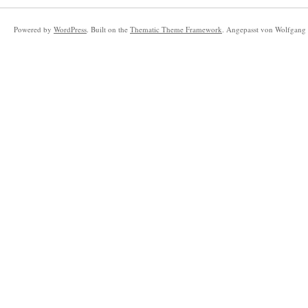
Powered by
WordPress
. Built on the
Thematic Theme Framework
. Angepasst von Wolfgang 