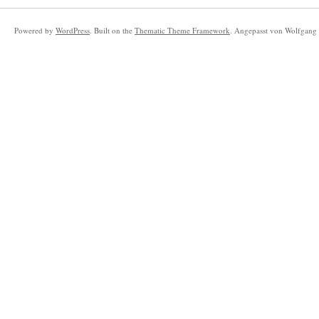
Powered by
WordPress
. Built on the
Thematic Theme Framework
. Angepasst von Wolfgang 