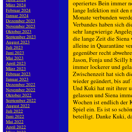
operiertes Bein immer n
März 2024
lange Infektion mit den 
Februar 2024
Januar 2024
Monate verbunden werden
Dezember 2023
Verbandes haben sich die
November 2023
sehr langwierige Angele
Oktober 2023
September 2023
die lange Zeit die Sien
August 2023
alleine in Quarantäne v
Juli 2023
gegenüber recht abwehre
Juni 2023
Mai 2023
Jason, Fenja und Scilly 
April 2023
immer lockerer und gela
März 2023
Zwischenzeit hat sich 
Februar 2023
Januar 2023
wieder geändert, bis auf
Dezember 2022
Und Kuki hat mit ihrer u
November 2022
gelassen und Siena imme
Oktober 2022
September 2022
Wochen ist endlich der K
August 2022
Spiel ein. Es ist so schö
Juli 2022
beteiligt. Danke Kuki, d
Juni 2022
Mai 2022
April 2022