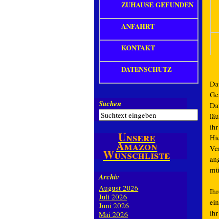
ZUHAUSE GEFUNDEN
ANFAHRT
KONTAKT
DATENSCHUTZ
Dav
Ges
Suchen
Da
läu
ihr
Unsere
Hi
Amazon
Ve
Wunschliste
an
mü
Archiv
August 2026
Ih
Juli 2026
ei
Juni 2026
ihr
Mai 2026