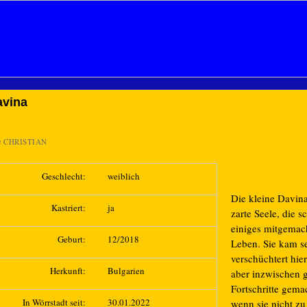
avina
n
CHRISTIAN
Geschlecht:
weiblich
Die kleine Davina
Kastriert:
ja
zarte Seele, die s
einiges mitgemac
Geburt:
12/2018
Leben. Sie kam s
verschüchtert hier
Herkunft:
Bulgarien
aber inzwischen 
Fortschritte gema
In Wörrstadt seit:
30.01.2022
wenn sie nicht zu