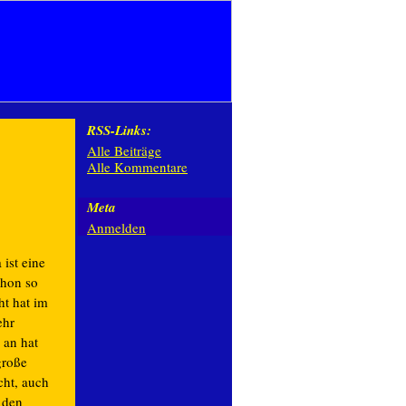
RSS-Links:
Alle Beiträge
Alle Kommentare
Meta
Anmelden
 ist eine
chon so
ht hat im
ehr
 an hat
große
cht, auch
 den