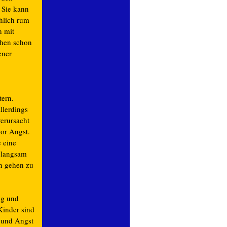
 Sie kann
öhlich rum
h mit
hen schon
ener
tern.
llerdings
verursacht
vor Angst.
e eine
z langsam
en gehen zu
ig und
Kinder sind
t und Angst