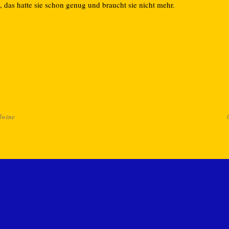
, das hatte sie schon genug und braucht sie nicht mehr.
lwine