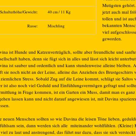
Mutigsten gehört.
jetzt auch mal fr
Schulterhöhe/Gewicht:
40 cm / 11 Kg
tollen und ist auc
bekannten Mensc
Rasse:
Mischling
viel aufgeschloss
geworden.
ina ist Hunde und Katzenverträglich, sollte aber freundliche und sanfte
ellschaft haben, denn sie fügt sich in alles und lässt sich leicht unterbut
vina ist sauber und ordentlich und kann stundenweise alleine bleiben. A
ft sie noch nicht an der Leine, alleine das Anziehen des Brustgeschirrs 
 ziemlichen Stress. Sobald Zug auf die Leine kommt, schlägt sie Saltos 
er ist also noch viel Geduld und Einfühlungsvermögen gefragt und sollt
rmittlung in Frage kommen, ist ein Garten ein Muss, damit man es gan
gehen lassen kann und nicht darauf angewiesen ist, mit Davina spazier
ssen.
re neuen Menschen sollten so wie Davina die leisen Töne lieben, geduld
nfühlsam sein, dann werden sich alle miteinander wohlfühlen. (Kleine) 
 viel zu laut und anstrengend, das führt nur dazu, dass sie sich versteck