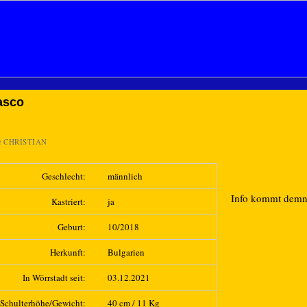
asco
n
CHRISTIAN
Geschlecht:
männlich
Info kommt dem
Kastriert:
ja
Geburt:
10/2018
Herkunft:
Bulgarien
In Wörrstadt seit:
03.12.2021
Schulterhöhe/Gewicht:
40 cm / 11 Kg