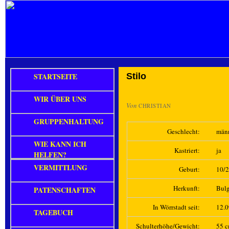
STARTSEITE
Stilo
WIR ÜBER UNS
Von
CHRISTIAN
GRUPPENHALTUNG
Geschlecht:
män
WIE KANN ICH
Kastriert:
ja
HELFEN?
VERMITTLUNG
Geburt:
10/
Herkunft:
Bulg
PATENSCHAFTEN
In Wörrstadt seit:
12.
TAGEBUCH
Schulterhöhe/Gewicht:
55 c