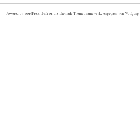
Powered by
WordPress
. Built on the
Thematic Theme Framework
. Angepasst von Wolfgang 