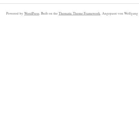
Powered by
WordPress
. Built on the
Thematic Theme Framework
. Angepasst von Wolfgang 