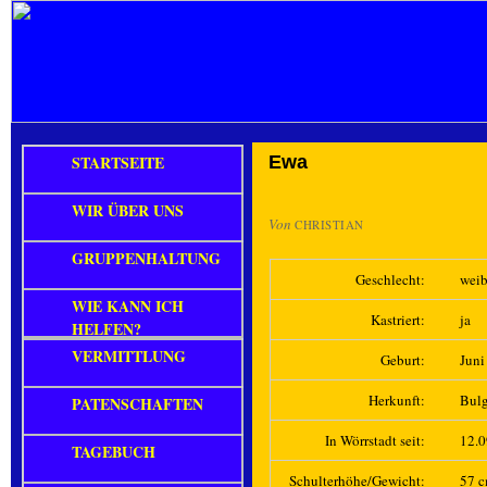
STARTSEITE
Ewa
WIR ÜBER UNS
Von
CHRISTIAN
GRUPPENHALTUNG
Geschlecht:
weib
WIE KANN ICH
Kastriert:
ja
HELFEN?
VERMITTLUNG
Geburt:
Juni
Herkunft:
Bulg
PATENSCHAFTEN
In Wörrstadt seit:
12.
TAGEBUCH
Schulterhöhe/Gewicht:
57 c