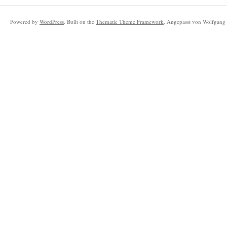
Powered by
WordPress
. Built on the
Thematic Theme Framework
. Angepasst von Wolfgang 