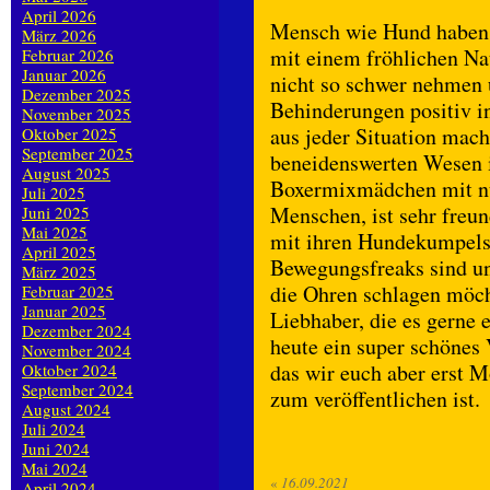
April 2026
Mensch wie Hund haben 
März 2026
mit einem fröhlichen Nat
Februar 2026
Januar 2026
nicht so schwer nehmen 
Dezember 2025
Behinderungen positiv i
November 2025
aus jeder Situation mac
Oktober 2025
September 2025
beneidenswerten Wesen is
August 2025
Boxermixmädchen mit nur
Juli 2025
Menschen, ist sehr freu
Juni 2025
Mai 2025
mit ihren Hundekumpels
April 2025
Bewegungsfreaks sind un
März 2025
die Ohren schlagen möcht
Februar 2025
Januar 2025
Liebhaber, die es gerne 
Dezember 2024
heute ein super schönes
November 2024
das wir euch aber erst 
Oktober 2024
September 2024
zum veröffentlichen ist.
August 2024
Juli 2024
Juni 2024
Mai 2024
«
16.09.2021
April 2024