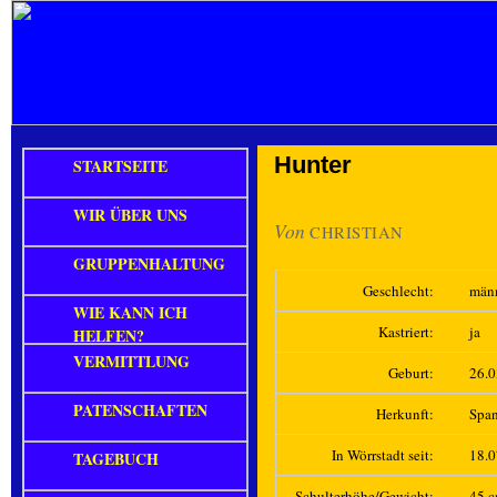
Hunter
STARTSEITE
WIR ÜBER UNS
Von
CHRISTIAN
GRUPPENHALTUNG
Geschlecht:
män
WIE KANN ICH
Kastriert:
ja
HELFEN?
VERMITTLUNG
Geburt:
26.
PATENSCHAFTEN
Herkunft:
Spa
In Wörrstadt seit:
18.
TAGEBUCH
Schulterhöhe/Gewicht:
45 c