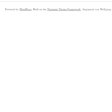
Powered by
WordPress
. Built on the
Thematic Theme Framework
. Angepasst von Wolfgang 