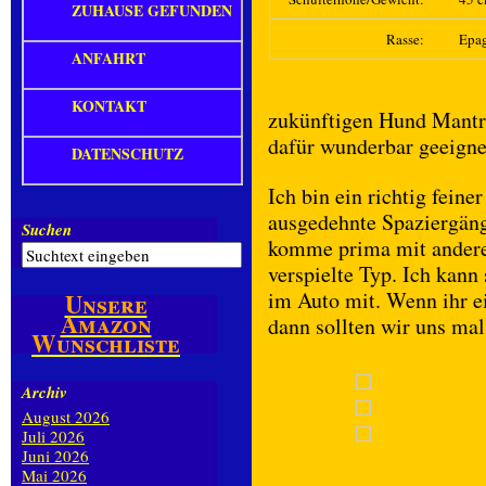
ZUHAUSE GEFUNDEN
Rasse:
Epag
ANFAHRT
KONTAKT
zukünftigen Hund Mantra
dafür wunderbar geeigne
DATENSCHUTZ
Ich bin ein richtig feine
ausgedehnte Spaziergäng
Suchen
komme prima mit anderen
verspielte Typ. Ich kann
im Auto mit. Wenn ihr e
Unsere
Amazon
dann sollten wir uns ma
Wunschliste
Archiv
August 2026
Juli 2026
Juni 2026
Mai 2026