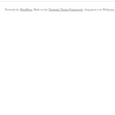
Powered by
WordPress
. Built on the
Thematic Theme Framework
. Angepasst von Wolfgang 