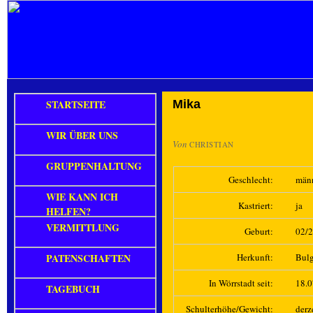
STARTSEITE
Mika
WIR ÜBER UNS
Von
CHRISTIAN
GRUPPENHALTUNG
Geschlecht:
män
WIE KANN ICH
Kastriert:
ja
HELFEN?
VERMITTLUNG
Geburt:
02/
PATENSCHAFTEN
Herkunft:
Bulg
In Wörrstadt seit:
18.
TAGEBUCH
Schulterhöhe/Gewicht:
derz