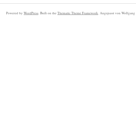
Powered by
WordPress
. Built on the
Thematic Theme Framework
. Angepasst von Wolfgang 