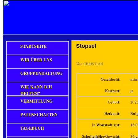
STARTSEITE
Stöpsel
WIR ÜBER UNS
Von
CHRISTIAN
GRUPPENHALTUNG
Geschlecht:
män
WIE KANN ICH
Kastriert:
ja
HELFEN?
VERMITTLUNG
Geburt:
202
Herkunft:
Bulg
PATENSCHAFTEN
In Wörrstadt seit:
18.
TAGEBUCH
Schulterhöhe/Gewicht:
34 c