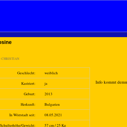
osine
n
CHRISTIAN
Geschlecht:
weiblich
Info kommt dem
Kastriert:
ja
Geburt:
2013
Herkunft:
Bulgarien
In Wörrstadt seit:
08.05.2021
Schulterhöhe/Gewicht:
57 cm / 25 Kg