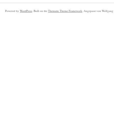
Powered by
WordPress
. Built on the
Thematic Theme Framework
. Angepasst von Wolfgang 