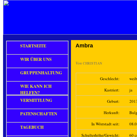
STARTSEITE
Ambra
WIR ÜBER UNS
Von
CHRISTIAN
GRUPPENHALTUNG
Geschlecht:
weib
WIE KANN ICH
Kastriert:
ja
HELFEN?
VERMITTLUNG
Geburt:
201
Herkunft:
Bulg
PATENSCHAFTEN
In Wörrstadt seit:
08.
TAGEBUCH
Schulterhöhe/Gewicht:
60 c