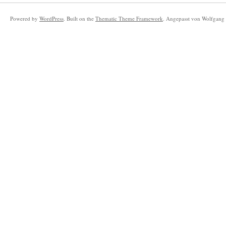
Powered by
WordPress
. Built on the
Thematic Theme Framework
. Angepasst von Wolfgang 