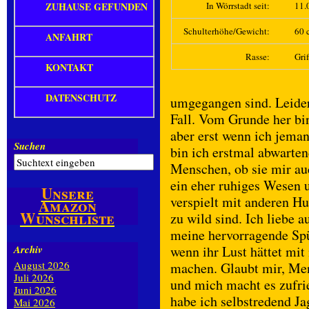
ZUHAUSE GEFUNDEN
In Wörrstadt seit:
11.
Schulterhöhe/Gewicht:
60 c
ANFAHRT
Rasse:
Grif
KONTAKT
DATENSCHUTZ
umgegangen sind. Leider 
Fall. Vom Grunde her bin
aber erst wenn ich jema
Suchen
bin ich erstmal abwarte
Menschen, ob sie mir au
ein eher ruhiges Wesen 
Unsere
verspielt mit anderen Hu
Amazon
Wunschliste
zu wild sind. Ich liebe 
meine hervorragende Spü
Archiv
wenn ihr Lust hättet mit
August 2026
machen. Glaubt mir, Me
Juli 2026
und mich macht es zufrie
Juni 2026
habe ich selbstredend Ja
Mai 2026