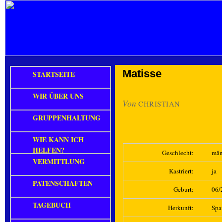
Matisse
STARTSEITE
WIR ÜBER UNS
Von
CHRISTIAN
GRUPPENHALTUNG
WIE KANN ICH
HELFEN?
Geschlecht:
män
VERMITTLUNG
Kastriert:
ja
PATENSCHAFTEN
Geburt:
06/
TAGEBUCH
Herkunft:
Spa