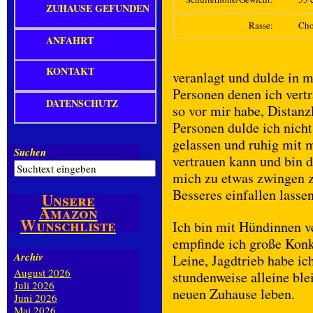
ZUHAUSE GEFUNDEN
Rasse:
Cho
ANFAHRT
KONTAKT
veranlagt und dulde in 
Personen denen ich vert
DATENSCHUTZ
so vor mir habe, Distan
Personen dulde ich nich
gelassen und ruhig mit m
Suchen
vertrauen kann und bin d
mich zu etwas zwingen z
Besseres einfallen lassen
Unsere
Amazon
Wunschliste
Ich bin mit Hündinnen ve
empfinde ich große Konku
Archiv
Leine, Jagdtrieb habe ich
August 2026
stundenweise alleine ble
Juli 2026
neuen Zuhause leben.
Juni 2026
Mai 2026