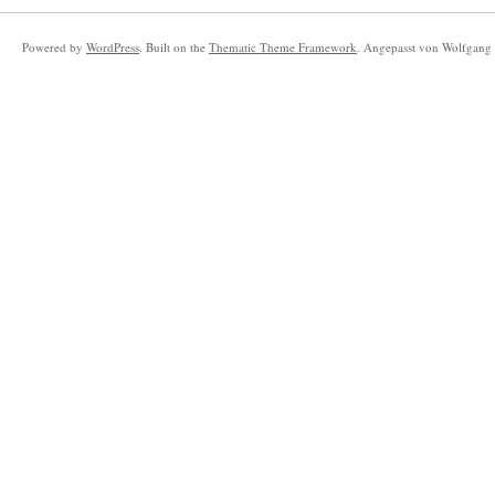
Powered by
WordPress
. Built on the
Thematic Theme Framework
. Angepasst von Wolfgang 