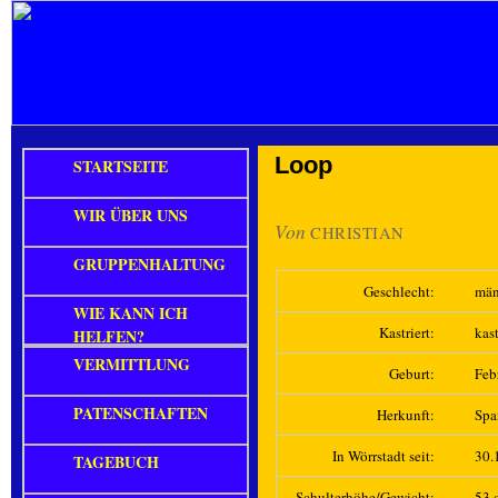
Loop
STARTSEITE
WIR ÜBER UNS
Von
CHRISTIAN
GRUPPENHALTUNG
Geschlecht:
män
WIE KANN ICH
Kastriert:
kast
HELFEN?
VERMITTLUNG
Geburt:
Feb
PATENSCHAFTEN
Herkunft:
Spa
In Wörrstadt seit:
30.
TAGEBUCH
Schulterhöhe/Gewicht:
53 c